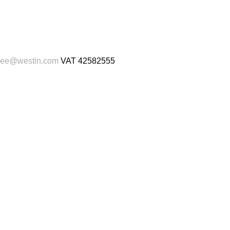
shee@westin.com
VAT
42582555