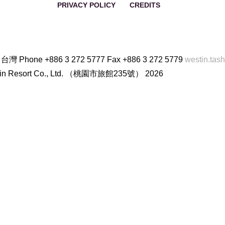
PRIVACY POLICY
CREDITS
English
 台灣
Phone
+886 3 272 5777
Fax
+886 3 272 5779
westin.ta
 Resort Co., Ltd. （桃園市旅館235號） 2026