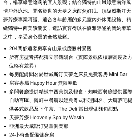
台，暢享綠意遼闊的宜人景觀；結合獨特的山嵐綠意南洋風
情戶外泳池、聞名於世的天夢之床酣然好眠、頂級威斯汀天
夢芳療專業呵護、適合各年齡層的多元室內外休閒設施、精
緻獨特中西美饌饗宴，造訪賓客得以在優雅靜謐的簡約奢華
之中，享受身心靈的全然放鬆。
204間舒適客房享有山景或度假村景觀
所有房型皆搭配獨立景觀陽台（實際景觀依樓層高度及方
位略有差異）
每房配備聞名於世威斯汀天夢之床及免費客房 Mini Bar
房客專屬 Happy Hour 無限暢飲
多間餐廳提供精緻中西美饌及輕食：知味西餐廳提供國際
自助百匯、儷軒中餐廳以經典粵式料理聞名、大廳酒吧提
供各式飲品及下午茶、The Deli 當日現做麵包甜點
天夢芳療 Heavenly Spa by Westin
亞洲最大威斯汀兒童俱樂部
24小時全配備健身房