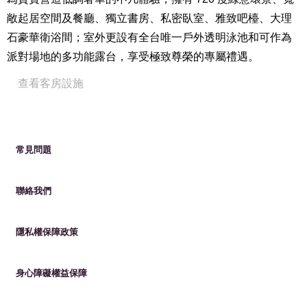
咖啡機
敞起居空間及餐廳、獨立書房、私密臥室、雅致吧檯、大理
威斯汀指定白茶蘆薈系列沐浴用品
石豪華衛浴間；室外更設有全台唯一戶外透明泳池和可作為
全館禁菸
派對場地的多功能露台，享受極致尊榮的專屬禮遇。
查看客房設施
Close
房間設備
常見問題
66 坪 / 220 平方米
床型尺寸：一大床 203 cm * 203 cm
聯絡我們
2 – 3 位成人及 2 位兒童（6 歲以下免費，7 – 12 歲依預訂
之專案內容不同，費用另計。）※第 3 位成人入住需依預
隱私權保障政策
訂專案內容支付加價費用，包含加床。加床數量有限請提
前預約。
身心障礙權益保障
起居空間
宴客用餐區