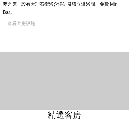
夢之床，設有大理石衛浴含浴缸及獨立淋浴間、免費 Mini
Bar。
查看客房設施
Close
房間設備
12 坪 / 38 平方米
床型尺寸：二小床 203cm * 120cm / 一大床 203 cm * 203
cm
入住人數：2 位成人及 2 位兒童（6 歲以下免費，7 – 12
歲依預訂之專案內容不同，費用另計。）※此房型恕不得
加床。
私人獨立觀景陽台
Westin Heavenly® Bed 天夢之床
精選客房
24 小時客房餐飲服務（自2026年3月1日起，客房餐飲於
每日00:00至06:00時段暫停供應）