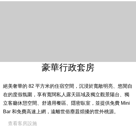
23 坪 / 75 平方米
床型尺寸：一大床 203 cm * 203 cm
入住人數：2 – 3 位成人及 2 位兒童（6 歲以下免費，7 –
12 歲依預訂之專案內容不同，費用另計。）※第 3 位成人
入住需依預訂專案內容支付加價費用，包含加床。加床數
量有限請提前預約。
獨立客廳
私人獨立觀景陽台
豪華行政套房
Westin Heavenly® Bed 天夢之床
24 小時客房餐飲服務（自2026年3月1日起，客房餐飲於
絕美奢華的 82 平方米的住宿空間，沉浸於寬敞明亮、悠閒自
每日00:00至06:00時段暫停供應）
在的度假氛圍，享有寬闊私人露天區域及獨立觀景陽台、獨
免費高速上網
立客廳休憩空間、舒適用餐區、隱密臥室，並提供免費 Mini
48 吋液晶電視
Bar 和免費高速上網，遠離世俗塵囂煩擾的世外桃源。
咖啡機
查看客房設施
威斯汀指定白茶蘆薈系列沐浴用品
全館禁菸