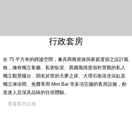
入住人數：4 位成人及 1 位兒童（6 歲以下免費，7 – 12
歲依預訂之專案內容不同，費用另計。）※此房型恕不得
加床。
兩間臥室：一大床 + 二小床
私人獨立觀景陽台
行政套房
Westin Heavenly® Bed 天夢之床
24 小時客房餐飲服務（自2026年3月1日起，客房餐飲於
在 75 平方米的靜謐空間，兼具商務差旅與家庭度假之設計風
每日00:00至06:00時段暫停供應）
格，擁有獨立客廳、私密臥室、異國風情度假村景觀的私人
免費高速上網
獨立觀景陽台、聞名於世的天夢之床、大理石衛浴含浴缸及
48 吋液晶電視
獨立淋浴間、免費享用 Mini Bar 等多項完備的客房設施，創
咖啡機
造迷人且深具品味的住宿體驗。
威斯汀指定白茶蘆薈系列沐浴用品
查看客房設施
全館禁菸
Close
房間設備