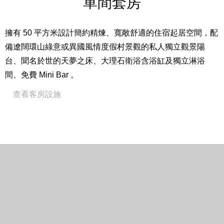
單間套房
24 小時客房餐飲服務（自2026年3月1日起，客房餐飲於
每日00:00至06:00時段暫停供應）
擁有 50 平方米設計簡約精煉、寬敞舒適的住宿起居空間，配
免費高速上網
備遼闊環山綠意或異國風情度假村景觀的私人獨立觀景陽
48 吋液晶電視
台、聞名於世的天夢之床、大理石衛浴含浴缸及獨立淋浴
咖啡機
間、免費 Mini Bar 。
威斯汀指定白茶蘆薈系列沐浴用品
查看客房設施
全館禁菸
Close
房間設備
15 坪 / 50 平方米
床型尺寸：一大床 203 cm * 203 cm
入住人數：2 – 3 位成人及 2 位兒童（6 歲以下免費，7 –
12 歲依預訂之專案內容不同，費用另計。）※第 3 位成人
入住需依預訂專案內容支付加價費用，包含加床。加床數
量有限請提前預約。