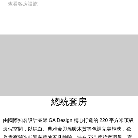
查看客房設施
咖啡機
威斯汀指定白茶蘆薈系列沐浴用品
Close
全館禁菸
房間設備
24 坪 / 77 平方米
床型尺寸：一大床 203 cm * 203 cm
入住人數：2 位成人及 2 位兒童（6 歲以下免費，7 – 12
歲依預訂之專案內容不同，費用另計。）※此房型恕不得
加床。
半露天戶外區域、時尚躺椅、開放式溫泉按摩浴池
Spa 按摩間
Westin Heavenly® Bed 天夢之床
總統套房
24 小時客房餐飲服務（自2026年3月1日起，客房餐飲於
每日00:00至06:00時段暫停供應）
由國際知名設計團隊 GA Design 精心打造的 220 平方米頂級
免費高速上網
渡假空間，以純白、典雅金與溫暖木質等色調完美輝映，欲
48 吋液晶電視
為貴賓營造低調奢華的不凡體驗，擁有 720 度綠意環景、寬