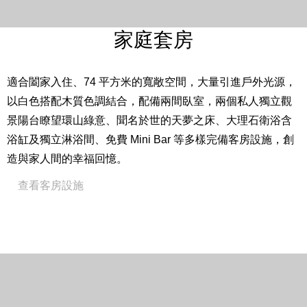
私人獨立觀景陽台
Westin Heavenly® Bed 天夢之床
家庭套房
24 小時客房餐飲服務（自2026年3月1日起，客房餐飲於
每日00:00至06:00時段暫停供應）
適合闔家入住、74 平方米的寬敞空間，大量引進戶外光源，
免費高速上網
以白色搭配木質色調結合，配備兩間臥室，兩個私人獨立觀
48 吋液晶電視
景陽台瞭望環山綠意、聞名於世的天夢之床、大理石衛浴含
咖啡機
浴缸及獨立淋浴間、免費 Mini Bar 等多樣完備客房設施，創
威斯汀指定白茶蘆薈系列沐浴用品
造與家人間的幸福回憶。
全館禁菸
English
繁體中文
查看客房設施
Close
房間設備
22 坪 / 74 平方米
床型尺寸：一大床 203 cm * 203 cm + 二小床 203cm *
120cm