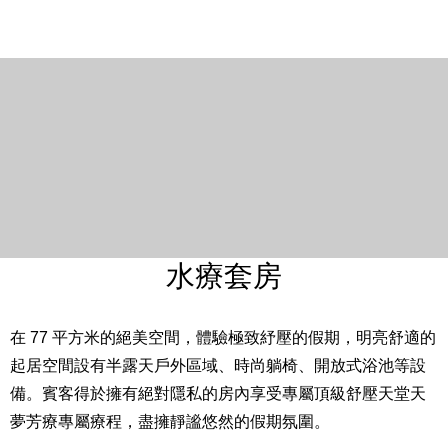
Close
房間設備
25 坪 / 82 平方米
床型尺寸：一大床 203 cm * 203 cm
入住人數：2 – 3 位成人及 2 位兒童（6 歲以下免費，7 –
12 歲依預訂之專案內容不同，費用另計。）※第 3 位成人
入住需依預訂專案內容支付加價費用，包含加床。加床數
量有限請提前預約。
私人露天區域、私人獨立觀景陽台
獨立客廳
水療套房
舒適用餐區
Westin Heavenly® Bed 天夢之床
在 77 平方米的絕美空間，體驗極致紓壓的假期，明亮舒適的
24 小時客房餐飲服務（自2026年3月1日起，客房餐飲於
起居空間設有半露天戶外區域、時尚躺椅、開放式浴池等設
每日00:00至06:00時段暫停供應）
備。賓客得於擁有絕對隱私的房內享受專屬頂級舒壓天堂天
免費高速上網
夢芳療專屬療程，盡擁靜謐悠然的假期氛圍。
48 吋液晶電視