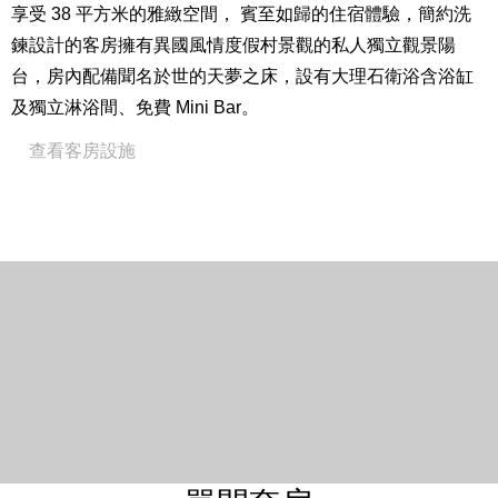
享受 38 平方米的雅緻空間， 賓至如歸的住宿體驗，簡約洗
免費高速上網
鍊設計的客房擁有異國風情度假村景觀的私人獨立觀景陽
48 吋液晶電視
台，房內配備聞名於世的天夢之床，設有大理石衛浴含浴缸
咖啡機
及獨立淋浴間、免費 Mini Bar。
威斯汀指定白茶蘆薈系列沐浴用品
查看客房設施
全館禁菸
Close
房間設備
12 坪 / 38 平方米
床型尺寸：二小床 203cm * 120cm / 一大床 203 cm * 203
cm
入住人數：2 位成人及 2 位兒童（6 歲以下免費，7 – 12
歲依預訂之專案內容不同，費用另計。）※此房型恕不得
加床。
私人獨立觀景陽台
Westin Heavenly® Bed 天夢之床