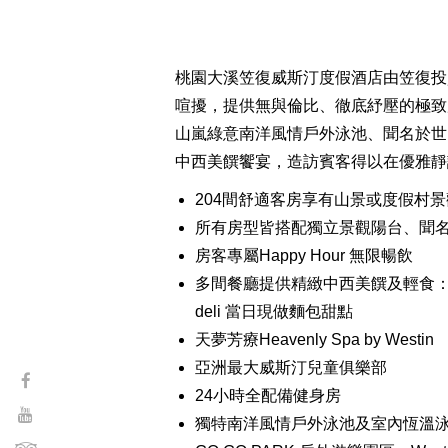
桃園大溪笠復威斯汀度假酒店由笠復投
喧擾，提供無與倫比、徹底紓壓的極致
山嵐綠意南洋風情戶外泳池、聞名於世
中西美饌饗宴，造訪賓客得以在優雅靜
204間舒適客房享有山景或度假村景
所有房型皆搭配獨立景觀陽台、聞名於
房客專屬Happy Hour 無限暢飲
多間餐廳提供精緻中西美饌及輕食：
deli 當日現做麵包甜點
天夢芳療Heavenly Spa by Westin
亞洲最大威斯汀兒童俱樂部
24小時全配備健身房
獨特南洋風情戶外泳池及室內恆溫