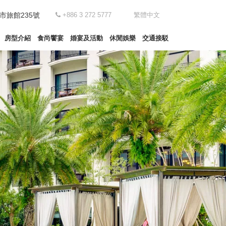
市旅館235號
+886 3 272 5777
繁體中文
房型介紹
食尚饗宴
婚宴及活動
休閒娛樂
交通接駁