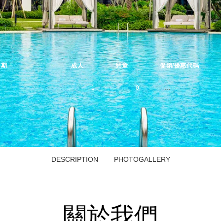
日期
成人
兒童
促銷/優惠代碼
1
0
Please select
1
0
children ages:
-
2
1
DESCRIPTION
PHOTOGALLERY
0
-
3
2
1
0
關於我們
4