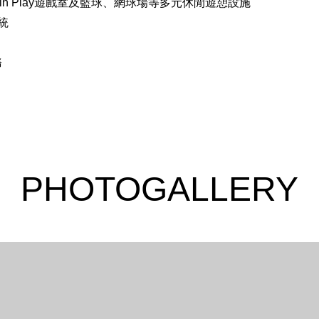
9
8
stin Play遊戲室及籃球、網球場等多元休閒遊憩設施
統
10
9
務
11
10
12
11
12
PHOTOGALLERY