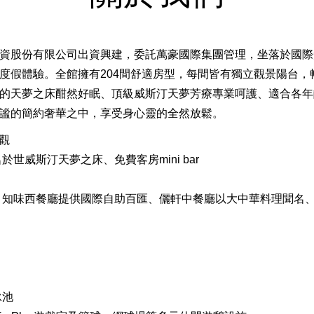
2
1
資股份有限公司出資興建，委託萬豪國際集團管理，坐落於國際
3
2
度假體驗。全館擁有204間舒適房型，每間皆有獨立觀景陽台，
的天夢之床酣然好眠、頂級威斯汀天夢芳療專業呵護、適合各年
4
3
謐的簡約奢華之中，享受身心靈的全然放鬆。
觀
5
4
世威斯汀天夢之床、免費客房mini bar
6
5
知味西餐廳提供國際自助百匯、儷軒中餐廳以大中華料理聞名、大
7
6
8
7
English
繁體中文
泳池