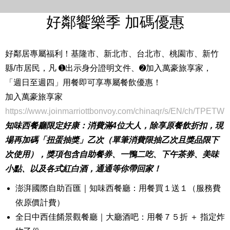
好鄰饗樂季 加碼優惠
好鄰居專屬福利！基隆市、新北市、台北市、桃園市、新竹
縣/市居民，凡 ➊出示身分證明文件、➋加入萬豪旅享家，
「
週日至週四」
用餐即可享專屬餐飲優惠！
加入萬豪旅享家
https://www.joinmarriottbonvoy.com/chinaqr/s/EN/ch/TPETW
知味西餐廳限定好康：消費滿4位大人，除享原餐飲折扣，現
場再加碼「扭蛋抽獎」乙次（單筆消費限抽乙次且獎品限下
次使用），獎項包含自助餐券、一鴨二吃、下午茶券、美味
小點、以及各式紅白酒，通通等你帶回家！
澎湃國際自助百匯｜知味西餐廳：用餐買１送１（服務費
依原價計費）
全日中西佳餚景觀餐廳｜大廳酒吧：用餐７５折 ＋ 指定炸