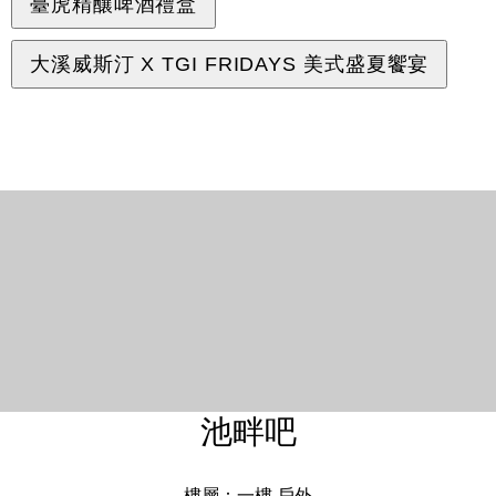
臺虎精釀啤酒禮盒
大溪威斯汀 X TGI FRIDAYS 美式盛夏饗宴
池畔吧
樓層：一樓 戶外