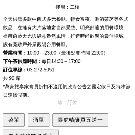
樓層：二樓
全天供應多款中西式多元餐點、輕食宵夜、調酒茶茗等各式
飲品，在擁有大片落地窗自然景致、明亮舒適的用餐環境，
盡擁蔚藍天光與綠意盎然風情，打造時尚歡聚的最佳場域。
設有寬敞戶外景觀陽台用餐區。
營業時間：
10:00 – 23:00（最後點餐時間 22:00）
下午茶供應時間：
每日14:30 – 17:00
訂位專線：
03-272-5051
共 90 席
*萬豪旅享家會員折扣不適用於政府公告之國定假日及特殊節
日連續假期。
線上訂位
菜單
酒單
臺虎精釀買五送一