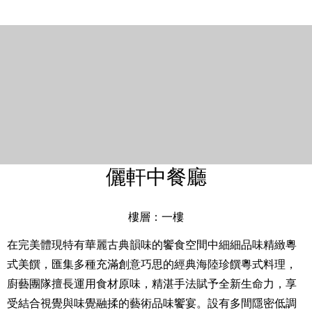
儷軒中餐廳
樓層：一樓
在完美體現特有華麗古典韻味的饗食空間中細細品味精緻粵
式美饌，匯集多種充滿創意巧思的經典海陸珍饌粵式料理，
廚藝團隊擅長運用食材原味，精湛手法賦予全新生命力，享
受結合視覺與味覺融揉的藝術品味饗宴。設有多間隱密低調